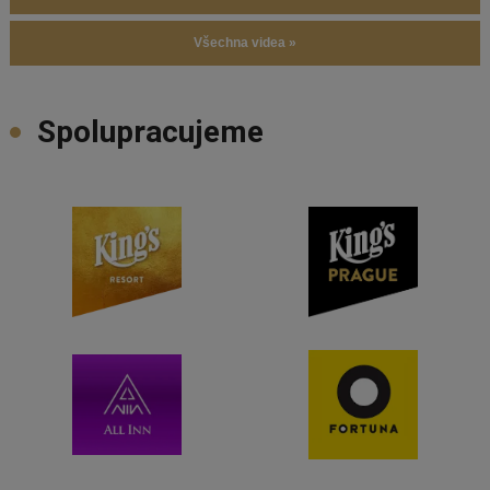
Všechna videa »
Spolupracujeme