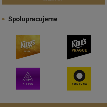
Spolupracujeme