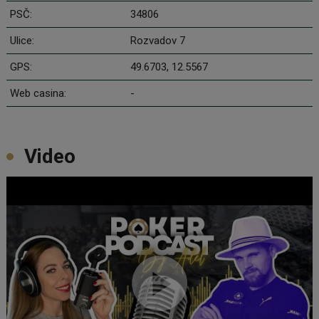
PSČ:
34806
Ulice:
Rozvadov 7
GPS:
49.6703, 12.5567
Web casina:
-
Video