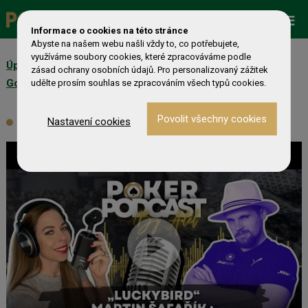
Palasino - Excalibur City
Promo
ESHOP
Live Events
9.8. 14:00
80 €
25 000 €
Informace o cookies na této stránce
Abyste na našem webu našli vždy to, co potřebujete,
využíváme soubory cookies, které zpracováváme podle
Úplná pravidla soutěže „
Pokerman blogerská soutěž s
Zobrazit více »
zásad ochrany osobních údajů. Pro personalizovaný zážitek
Go4games Hodolany
“
udělte prosím souhlas se zpracováním všech typů cookies.
Video
Nastavení cookies