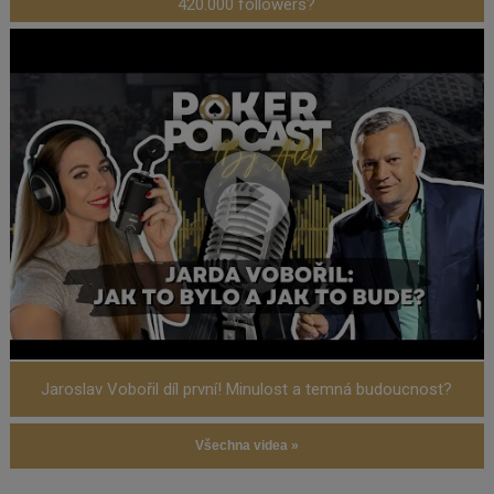
420.000 followers?
Jaroslav Vobořil díl první! Minulost a temná budoucnost?
Všechna videa »