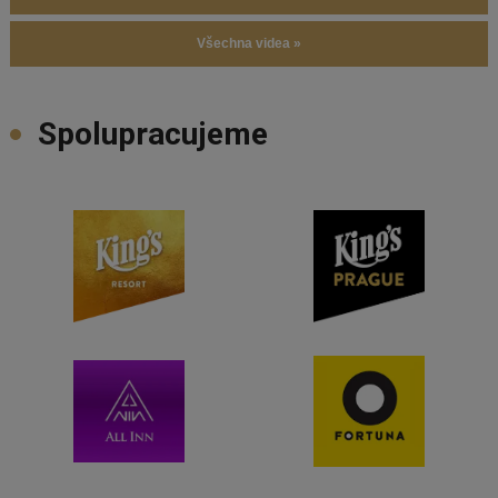
Všechna videa »
Spolupracujeme