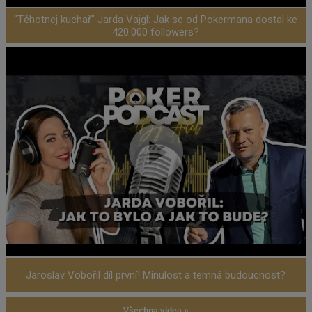
"Těhotnej kuchař" Jarda Vajgl: Jak se od Pokermana dostal ke
420.000 followers?
Jaroslav Vobořil díl první! Minulost a temná budoucnost?
Všechna videa »