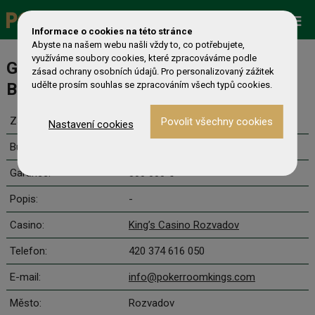
Promo
ESHOP
Live Events
Informace o cookies na této stránce
Abyste na našem webu našli vždy to, co potřebujete,
využíváme soubory cookies, které zpracováváme podle
GPT German Poker Tour Mystery
zásad ochrany osobních údajů. Pro personalizovaný zážitek
Bounty - Day 1E
udělte prosím souhlas se zpracováním všech typů cookies.
Začátek:
5.9. 11:00
Nastavení cookies
Buy-in:
140+50 €
Garance:
300 000 €
Popis:
-
Casino:
King’s Casino Rozvadov
Telefon:
420 374 616 050
E-mail:
info@pokerroomkings.com
Město:
Rozvadov