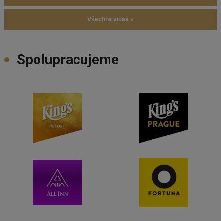
Všechna videa »
Spolupracujeme