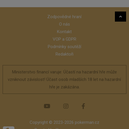
Zodpovědné hraní
O nás
Kontakt
VOP a GDPR
Podmínky soutěží
Redaktoři
Ministerstvo financí varuje: Účastí na hazardní hře může
vzniknout závislost! Účast osob mladších 18 let na hazardní
hře je zakázána.
Copyright © 2023-2026 pokerman.cz