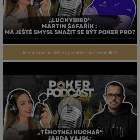
Je stále reálné živit se pokerem profesionálně?