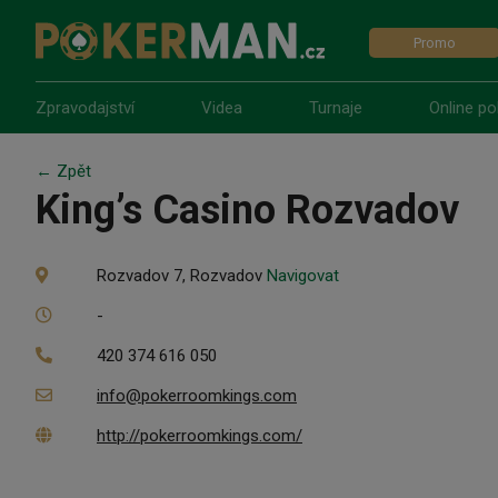
Promo
Zpravodajství
Videa
Turnaje
Online po
← Zpět
King’s Casino Rozvadov
Rozvadov 7, Rozvadov
Navigovat
-
420 374 616 050
info@pokerroomkings.com
http://pokerroomkings.com/