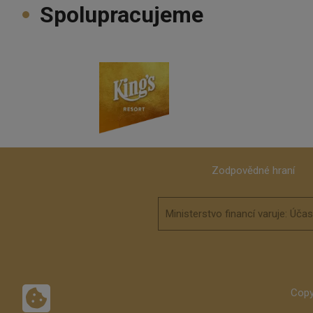
Spolupracujeme
Zodpovědné hraní
Ministerstvo financí varuje: Úča
Copy