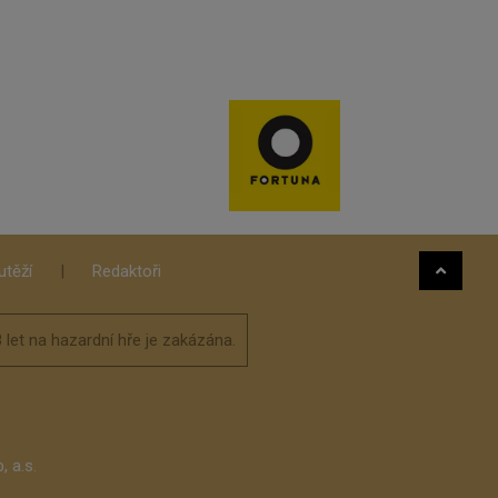
těží
|
Redaktoři
 let na hazardní hře je zakázána.
 a.s.