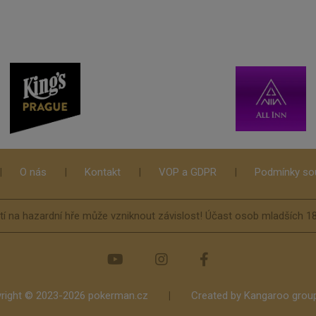
|
O nás
|
Kontakt
|
VOP a GDPR
|
Podmínky sou
stí na hazardní hře může vzniknout závislost! Účast osob mladších 18
right © 2023-2026 pokerman.cz
|
Created by
Kangaroo group,