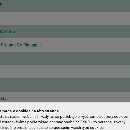
1F
1G Turbo
 Flip and Go Pineapple
 Day
ormace o cookies na této stránce
te na našem webu našli vždy to, co potřebujete, využíváme soubory cookies,
é zpracováváme podle zásad ochrany osobních údajů. Pro personalizovaný
tek udělte prosím souhlas se zpracováním všech typů cookies.