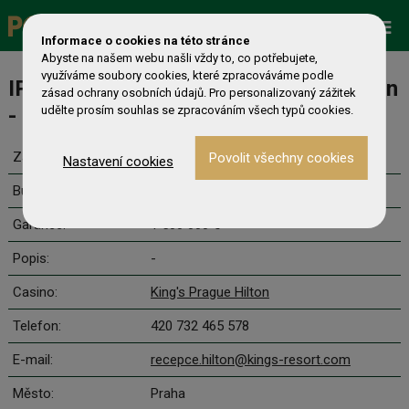
Promo
ESHOP
Live Events
Informace o cookies na této stránce
Abyste na našem webu našli vždy to, co potřebujete,
využíváme soubory cookies, které zpracováváme podle
IPS Italian Poker Sport Summer Edition
zásad ochrany osobních údajů. Pro personalizovaný zážitek
- Day 1 PRAGUE
udělte prosím souhlas se zpracováním všech typů cookies.
Začátek:
28.8. 19:00
Nastavení cookies
Buy-in:
380 €
Garance:
1 500 000 €
Popis:
-
Casino:
King's Prague Hilton
Telefon:
420 732 465 578
E-mail:
recepce.hilton@kings-resort.com
Město:
Praha