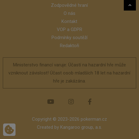
Zodpovědné hraní
O nás
Kontakt
VOP a GDPR
Podmínky soutěží
Redaktoři
Ministerstvo financí varuje: Účastí na hazardní hře může
vzniknout závislost! Účast osob mladších 18 let na hazardní
hře je zakázána.
Copyright © 2023-2026 pokerman.cz
Created by
Kangaroo group, a.s.