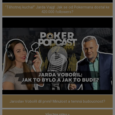
"Těhotnej kuchař" Jarda Vajgl: Jak se od Pokermana dostal ke
420.000 followers?
Jaroslav Vobořil díl první! Minulost a temná budoucnost?
Všechna videa »