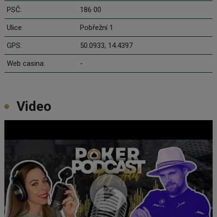
PSČ:
186 00
Ulice:
Pobřežní 1
GPS:
50.0933, 14.4397
Web casina:
-
Video