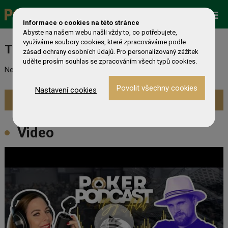
Promo
ESHOP
Live Events
Informace o cookies na této stránce
Zobrazit více »
Abyste na našem webu našli vždy to, co potřebujete,
využíváme soubory cookies, které zpracováváme podle
Turnaj nebyl nalezen
zásad ochrany osobních údajů. Pro personalizovaný zážitek
udělte prosím souhlas se zpracováním všech typů cookies.
Nebyl nalezen odpovídající turnaj. Prevděpodobně již skončil.
Nastavení cookies
Zobrazit aktuální turnaje »
Video