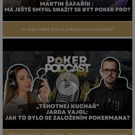
Je stále reálné živit se pokerem profesionálně?
"Těhotnej kuchař" Jarda Vajgl: Jak se od Pokermana dostal ke