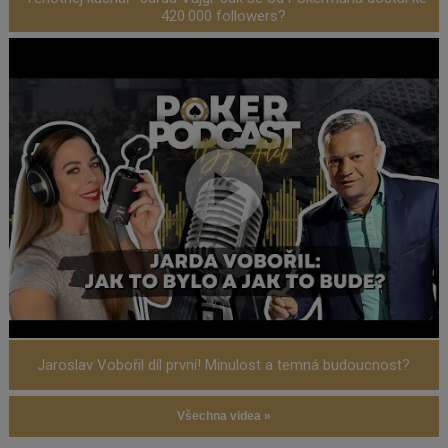
420.000 followers?
Jaroslav Vobořil díl první! Minulost a temná budoucnost?
Všechna videa »