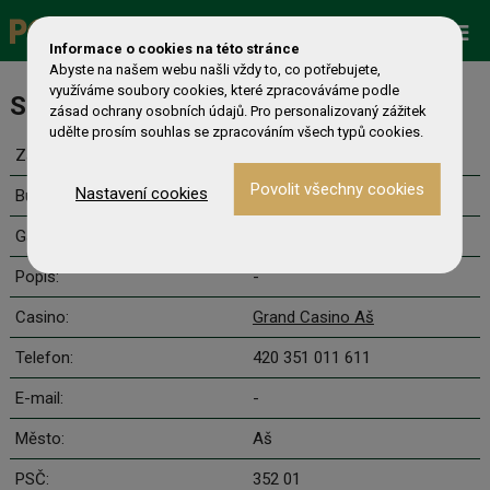
Promo
ESHOP
Live Events
Informace o cookies na této stránce
Abyste na našem webu našli vždy to, co potřebujete,
využíváme soubory cookies, které zpracováváme podle
Super Saturday Second Chance
zásad ochrany osobních údajů. Pro personalizovaný zážitek
udělte prosím souhlas se zpracováním všech typů cookies.
Začátek:
15.8. 20:00
Nastavení cookies
Buy-in:
80+50+20 €
Garance:
5 000 €
Popis:
-
Casino:
Grand Casino Aš
Telefon:
420 351 011 611
E-mail:
-
Město:
Aš
PSČ:
352 01