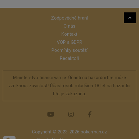
Zodpovědné hraní
O nás
Kontakt
VOP a GDPR
Podmínky soutěží
Redaktoři
Ministerstvo financí varuje: Účastí na hazardní hře může
vzniknout závislost! Účast osob mladších 18 let na hazardní
hře je zakázána.
Copyright © 2023-2026 pokerman.cz