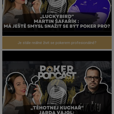
Je stále reálné živit se pokerem profesionálně?