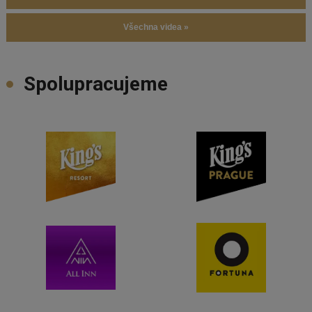
Všechna videa »
Spolupracujeme