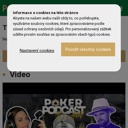
Promo
ESHOP
Live Events
Informace o cookies na této stránce
Abyste na našem webu našli vždy to, co potřebujete,
využíváme soubory cookies, které zpracováváme podle
Turnaj nebyl nalezen
zásad ochrany osobních údajů. Pro personalizovaný zážitek
udělte prosím souhlas se zpracováním všech typů cookies.
Nebyl nalezen odpovídající turnaj. Prevděpodobně již skončil.
Nastavení cookies
Zobrazit aktuální turnaje »
Video