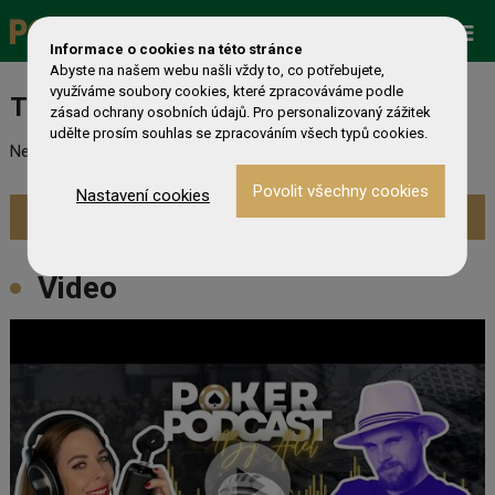
Promo
ESHOP
Live Events
Informace o cookies na této stránce
Abyste na našem webu našli vždy to, co potřebujete,
využíváme soubory cookies, které zpracováváme podle
Turnaj nebyl nalezen
zásad ochrany osobních údajů. Pro personalizovaný zážitek
udělte prosím souhlas se zpracováním všech typů cookies.
Nebyl nalezen odpovídající turnaj. Prevděpodobně již skončil.
Nastavení cookies
Zobrazit aktuální turnaje »
Video