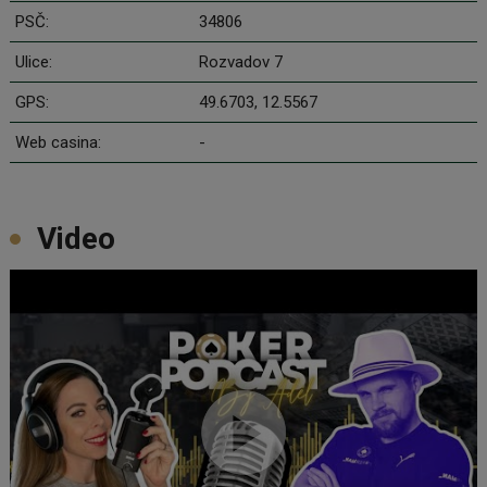
PSČ:
34806
Ulice:
Rozvadov 7
GPS:
49.6703, 12.5567
Web casina:
-
Video