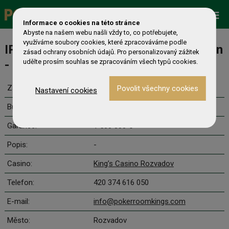
Promo
ESHOP
Live Events
Informace o cookies na této stránce
Abyste na našem webu našli vždy to, co potřebujete,
využíváme soubory cookies, které zpracováváme podle
IPS Italian Poker Sport Summer Edition
zásad ochrany osobních údajů. Pro personalizovaný zážitek
- Day 1A/B PART 2 (70 minutes)
udělte prosím souhlas se zpracováním všech typů cookies.
Začátek:
23.8. 13:00
Nastavení cookies
Buy-in:
380 €
Garance:
1 500 000 €
Popis:
-
Casino:
King’s Casino Rozvadov
Telefon:
420 374 616 050
E-mail:
info@pokerroomkings.com
Město:
Rozvadov