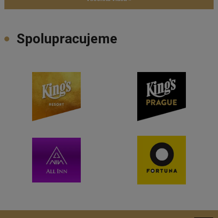
Spolupracujeme