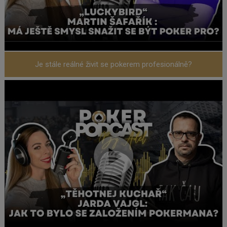
Je stále reálné živit se pokerem profesionálně?