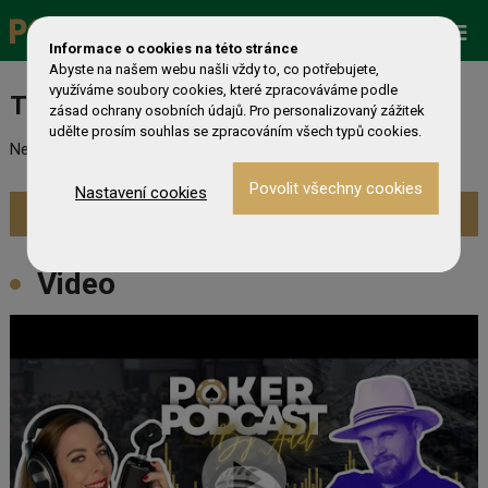
King's Prague Hilton
Promo
ESHOP
Live Events
7.8. 15:00
15 €
1 200 €
Informace o cookies na této stránce
Abyste na našem webu našli vždy to, co potřebujete,
využíváme soubory cookies, které zpracováváme podle
Turnaj nebyl nalezen
Zobrazit více »
zásad ochrany osobních údajů. Pro personalizovaný zážitek
udělte prosím souhlas se zpracováním všech typů cookies.
Nebyl nalezen odpovídající turnaj. Prevděpodobně již skončil.
Nastavení cookies
Zobrazit aktuální turnaje »
Video