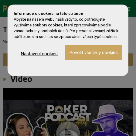
Promo
ESHOP
Live Events
Informace o cookies na této stránce
Abyste na našem webu našli vždy to, co potřebujete,
využíváme soubory cookies, které zpracováváme podle
Turnaj nebyl nalezen
zásad ochrany osobních údajů. Pro personalizovaný zážitek
udělte prosím souhlas se zpracováním všech typů cookies.
Nebyl nalezen odpovídající turnaj. Prevděpodobně již skončil.
Nastavení cookies
Zobrazit aktuální turnaje »
Video