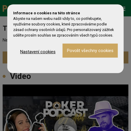
Promo
ESHOP
Live Events
Informace o cookies na této stránce
Abyste na našem webu našli vždy to, co potřebujete,
využíváme soubory cookies, které zpracováváme podle
Turnaj nebyl nalezen
zásad ochrany osobních údajů. Pro personalizovaný zážitek
udělte prosím souhlas se zpracováním všech typů cookies.
Nebyl nalezen odpovídající turnaj. Prevděpodobně již skončil.
Nastavení cookies
Zobrazit aktuální turnaje »
Video