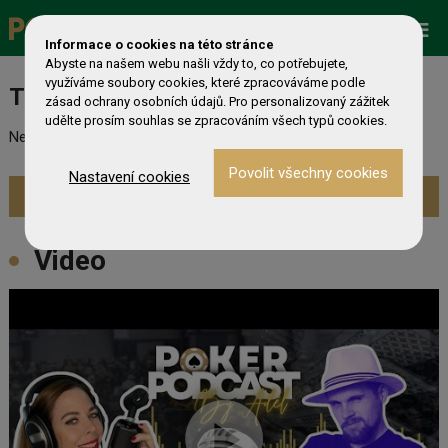
Promo
ESHOP
Live Events
Informace o cookies na této stránce
Abyste na našem webu našli vždy to, co potřebujete,
využíváme soubory cookies, které zpracováváme podle
Turnaj nebyl nalezen
zásad ochrany osobních údajů. Pro personalizovaný zážitek
udělte prosím souhlas se zpracováním všech typů cookies.
Nebyl nalezen odpovídající turnaj. Prevděpodobně již skončil.
Nastavení cookies
Zobrazit aktuální turnaje »
Video