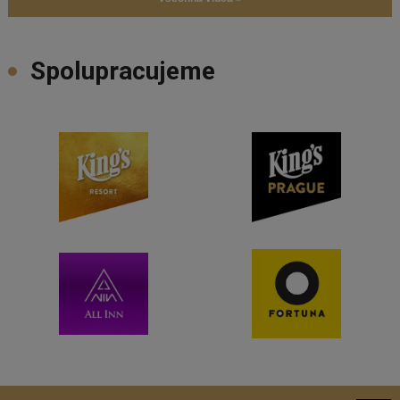
Spolupracujeme