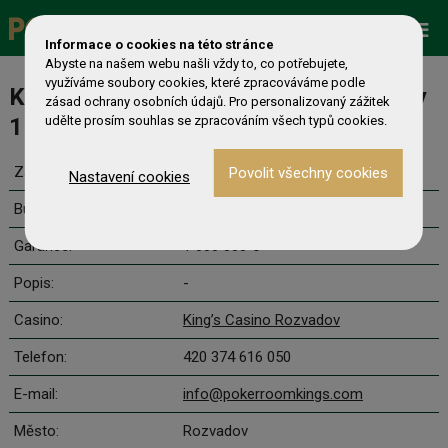
Promo
ESHOP
Live Events
Informace o cookies na této stránce
Abyste na našem webu našli vždy to, co potřebujete,
využíváme soubory cookies, které zpracováváme podle
King's Million EPC Monsterstack - Day
zásad ochrany osobních údajů. Pro personalizovaný zážitek
1 Flip and Go Pineapple
udělte prosím souhlas se zpracováním všech typů cookies.
Začátek:
30.9. 14:00
Nastavení cookies
Buy-in:
600 €
Garance:
1 000 000 €
Popis:
-
Casino:
King’s Casino Rozvadov
Telefon:
420 374 616 050
E-mail:
info@pokerroomkings.com
Město:
Rozvadov