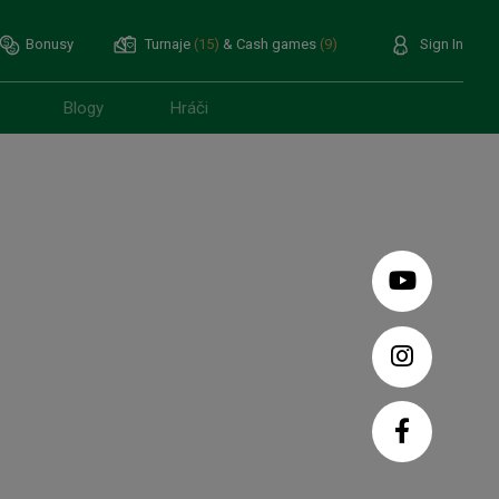
Bonusy
Turnaje
(15)
& Cash games
(9)
Sign In
0 €
Blogy
Hráči
0 €
0 €
0 €
0 €