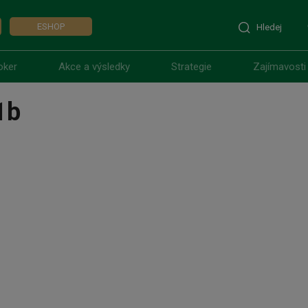
sh Poker Masters Mystery Bounty - Day 1C
ESHOP
Hledej
’s Casino Rozvadov
 11:00
120+45 €
300 00
oker
Akce a výsledky
Strategie
Zajímavosti
P CIRCUIT #7 NLH CHAMPIONSHIP MAIN EVENT Day 1B
 Casino Šamorín
1b
 12:00
1 500 €
1 000 00
ELLITE TO WSOPC #7 NLH CHAMPIONSHIP ME DAY 1
 Casino Šamorín
 13:00
150 €
6 00
ELLITE FOR WSOPC #10 PLO HIGHROLLER
 Casino Šamorín
 13:00
440 €
10 50
Super High Roller - Final Day
’s Casino Rozvadov
 14:00
600 €
40 00