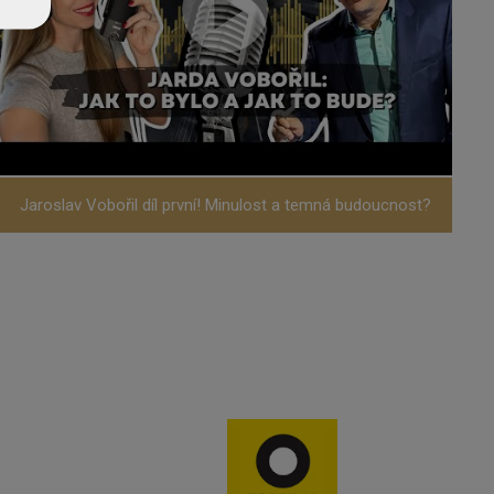
Jaroslav Vobořil díl první! Minulost a temná budoucnost?