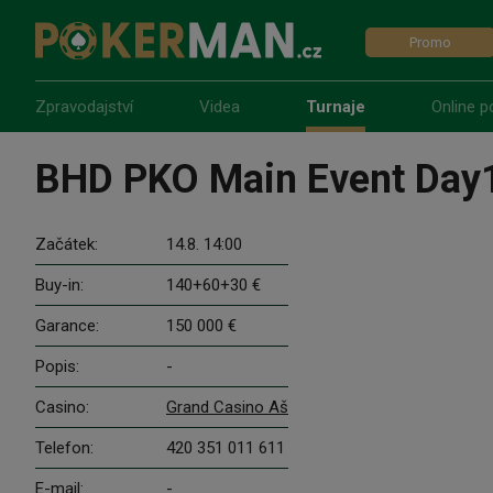
Poli
Promo
King
7.8.
Zpravodajství
Videa
Turnaje
Online p
WSO
Card
BHD PKO Main Event Day
7.8.
SAT
Card
Začátek:
14.8. 14:00
7.8.
Buy-in:
140+60+30 €
SAT
Card
Garance:
150 000 €
7.8.
Popis:
-
PPM 
Casino:
Grand Casino Aš
King
7.8.
Telefon:
420 351 011 611
E-mail:
-