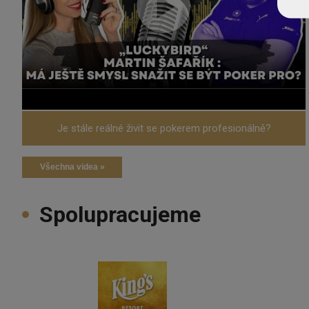
Je stále reálné živit se pokerem profesionálně?
Všechna videa »
Spolupracujeme