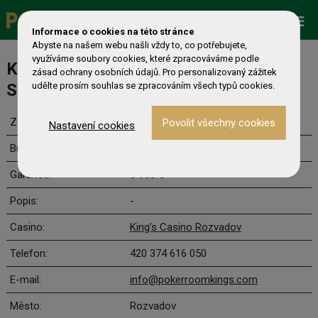
Promo
ESHOP
Live Events
Informace o cookies na této stránce
Abyste na našem webu našli vždy to, co potřebujete,
využíváme soubory cookies, které zpracováváme podle
King's Million Super Main Event
zásad ochrany osobních údajů. Pro personalizovaný zážitek
Satellite
udělte prosím souhlas se zpracováním všech typů cookies.
Začátek:
23.9. 21:00
Nastavení cookies
Buy-in:
100 €
Garance:
6 900 €
Popis:
-
Casino:
King’s Casino Rozvadov
Telefon:
420 374 616 050
E-mail:
info@pokerroomkings.com
Město:
Rozvadov