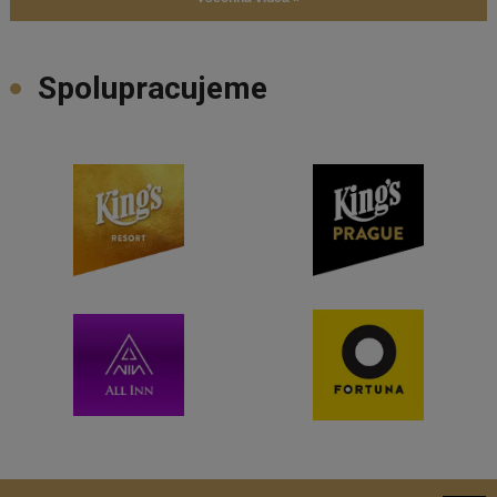
Spolupracujeme