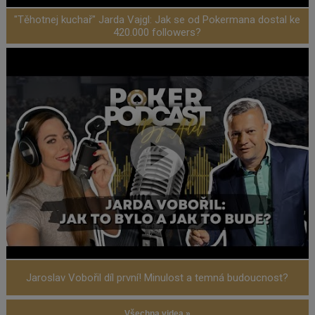
"Těhotnej kuchař" Jarda Vajgl: Jak se od Pokermana dostal ke
420.000 followers?
Jaroslav Vobořil díl první! Minulost a temná budoucnost?
Všechna videa »