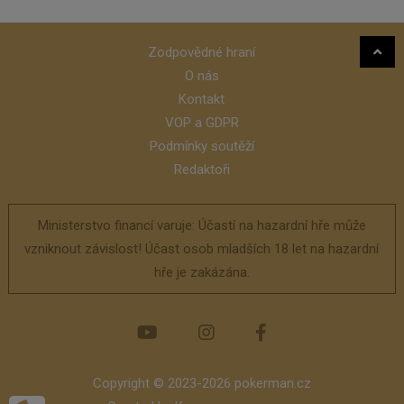
Zodpovědné hraní
O nás
Kontakt
VOP a GDPR
Podmínky soutěží
Redaktoři
Ministerstvo financí varuje: Účastí na hazardní hře může
vzniknout závislost! Účast osob mladších 18 let na hazardní
hře je zakázána.
Copyright © 2023-2026 pokerman.cz