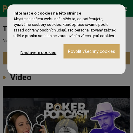
Promo
ESHOP
Live Events
Informace o cookies na této stránce
Zobrazit více »
Abyste na našem webu našli vždy to, co potřebujete,
využíváme soubory cookies, které zpracováváme podle
Turnaj nebyl nalezen
zásad ochrany osobních údajů. Pro personalizovaný zážitek
udělte prosím souhlas se zpracováním všech typů cookies.
Nebyl nalezen odpovídající turnaj. Prevděpodobně již skončil.
Nastavení cookies
Zobrazit aktuální turnaje »
Video