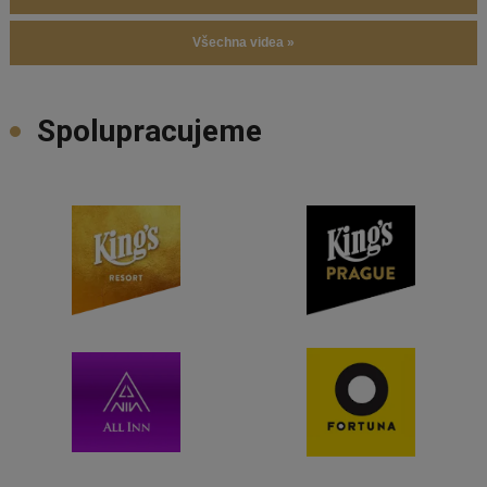
Všechna videa »
Spolupracujeme