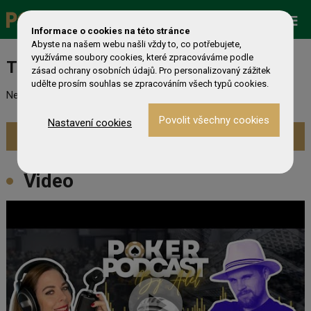
Zobrazit více »
Promo
ESHOP
Live Events
Informace o cookies na této stránce
Abyste na našem webu našli vždy to, co potřebujete,
využíváme soubory cookies, které zpracováváme podle
Turnaj nebyl nalezen
zásad ochrany osobních údajů. Pro personalizovaný zážitek
udělte prosím souhlas se zpracováním všech typů cookies.
Nebyl nalezen odpovídající turnaj. Prevděpodobně již skončil.
Nastavení cookies
Zobrazit aktuální turnaje »
Video