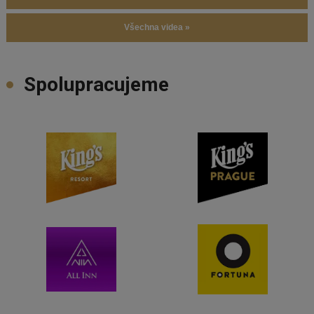
Všechna videa »
Spolupracujeme