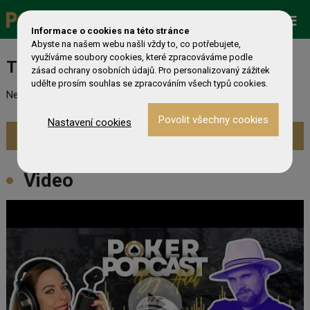
Promo
ESHOP
Live Events
Informace o cookies na této stránce
Abyste na našem webu našli vždy to, co potřebujete,
využíváme soubory cookies, které zpracováváme podle
Turnaj nebyl nalezen
zásad ochrany osobních údajů. Pro personalizovaný zážitek
udělte prosím souhlas se zpracováním všech typů cookies.
Nebyl nalezen odpovídající turnaj. Prevděpodobně již skončil.
Nastavení cookies
Zobrazit aktuální turnaje »
Video