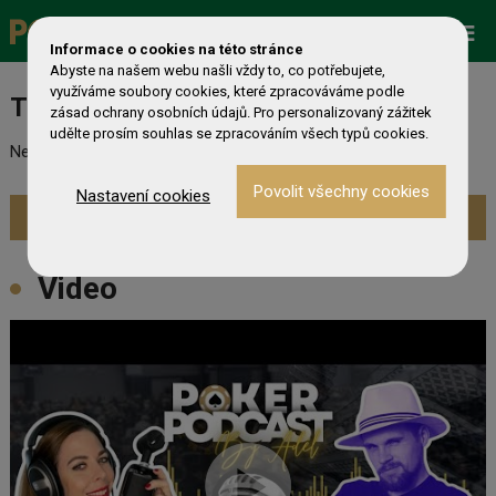
Promo
ESHOP
Live Events
Informace o cookies na této stránce
Abyste na našem webu našli vždy to, co potřebujete,
využíváme soubory cookies, které zpracováváme podle
Turnaj nebyl nalezen
zásad ochrany osobních údajů. Pro personalizovaný zážitek
udělte prosím souhlas se zpracováním všech typů cookies.
Nebyl nalezen odpovídající turnaj. Prevděpodobně již skončil.
Nastavení cookies
Zobrazit aktuální turnaje »
Video