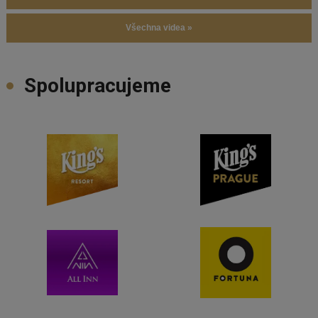
Všechna videa »
Spolupracujeme