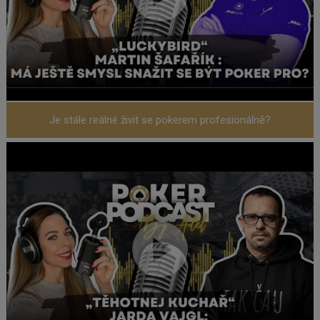
Je stále reálné živit se pokerem profesionálně?