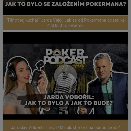
"Těhotnej kuchař" Jarda Vajgl: Jak se od Pokermana dostal ke
420.000 followers?
Jaroslav Vobořil díl první! Minulost a temná budoucnost?