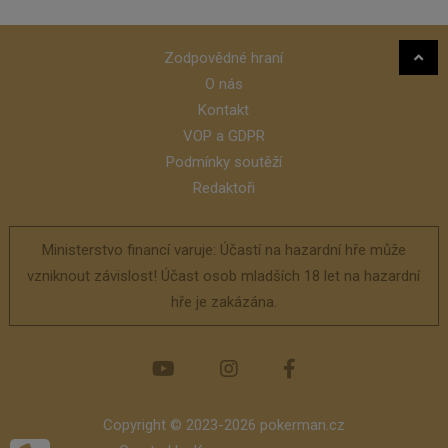
Zodpovědné hraní
O nás
Kontakt
VOP a GDPR
Podmínky soutěží
Redaktoři
Ministerstvo financí varuje: Účastí na hazardní hře může
vzniknout závislost! Účast osob mladších 18 let na hazardní
hře je zakázána.
Copyright © 2023-2026 pokerman.cz