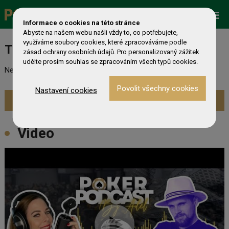
Promo
ESHOP
Live Events
Informace o cookies na této stránce
Abyste na našem webu našli vždy to, co potřebujete,
využíváme soubory cookies, které zpracováváme podle
Turnaj nebyl nalezen
zásad ochrany osobních údajů. Pro personalizovaný zážitek
udělte prosím souhlas se zpracováním všech typů cookies.
Nebyl nalezen odpovídající turnaj. Prevděpodobně již skončil.
Nastavení cookies
Zobrazit aktuální turnaje »
Video