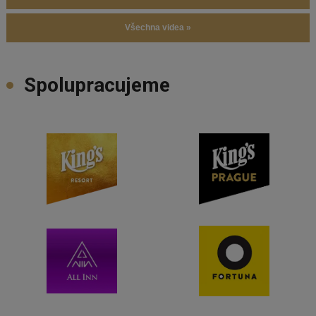
Všechna videa »
Spolupracujeme