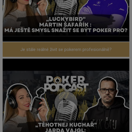
Je stále reálné živit se pokerem profesionálně?