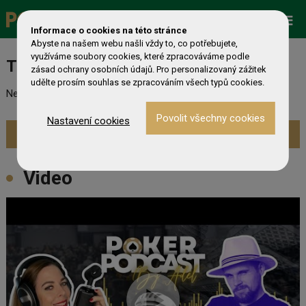
Promo
ESHOP
Live Events
Informace o cookies na této stránce
Abyste na našem webu našli vždy to, co potřebujete,
využíváme soubory cookies, které zpracováváme podle
Turnaj nebyl nalezen
zásad ochrany osobních údajů. Pro personalizovaný zážitek
udělte prosím souhlas se zpracováním všech typů cookies.
Nebyl nalezen odpovídající turnaj. Prevděpodobně již skončil.
Nastavení cookies
Zobrazit aktuální turnaje »
Video