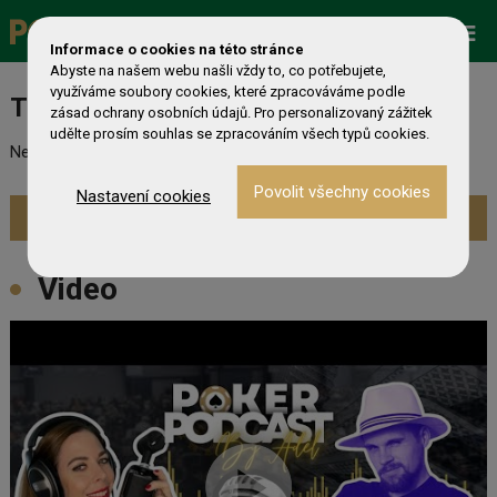
Promo
ESHOP
Live Events
Informace o cookies na této stránce
Abyste na našem webu našli vždy to, co potřebujete,
využíváme soubory cookies, které zpracováváme podle
Turnaj nebyl nalezen
zásad ochrany osobních údajů. Pro personalizovaný zážitek
udělte prosím souhlas se zpracováním všech typů cookies.
Nebyl nalezen odpovídající turnaj. Prevděpodobně již skončil.
Nastavení cookies
Zobrazit aktuální turnaje »
Video