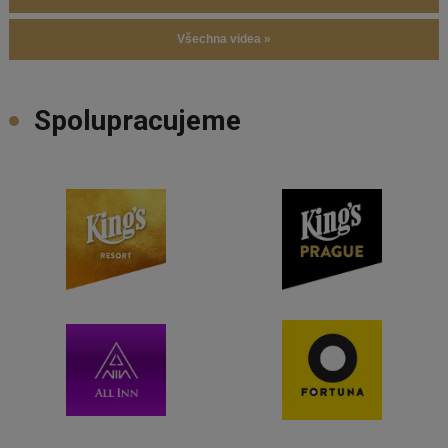
Všechna videa »
Spolupracujeme