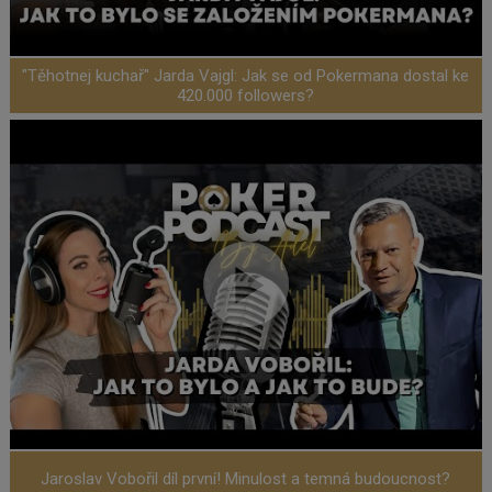
"Těhotnej kuchař" Jarda Vajgl: Jak se od Pokermana dostal ke
420.000 followers?
Jaroslav Vobořil díl první! Minulost a temná budoucnost?