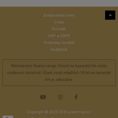
Zodpovědné hraní
O nás
Kontakt
VOP a GDPR
Podmínky soutěží
Redaktoři
Ministerstvo financí varuje: Účastí na hazardní hře může
vzniknout závislost! Účast osob mladších 18 let na hazardní
hře je zakázána.
Copyright © 2023-2026 pokerman.cz