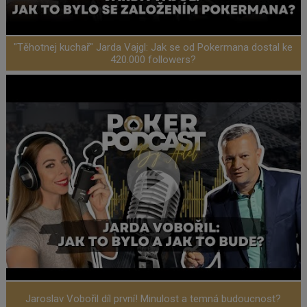
"Těhotnej kuchař" Jarda Vajgl: Jak se od Pokermana dostal ke
420.000 followers?
Jaroslav Vobořil díl první! Minulost a temná budoucnost?