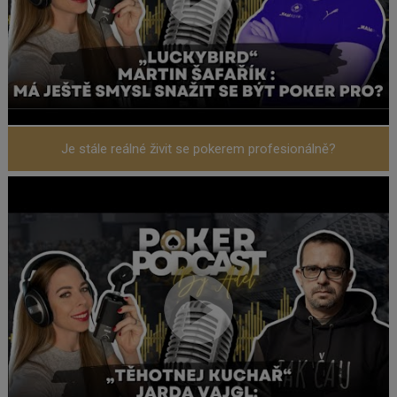
Je stále reálné živit se pokerem profesionálně?