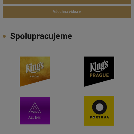
Všechna videa »
Spolupracujeme