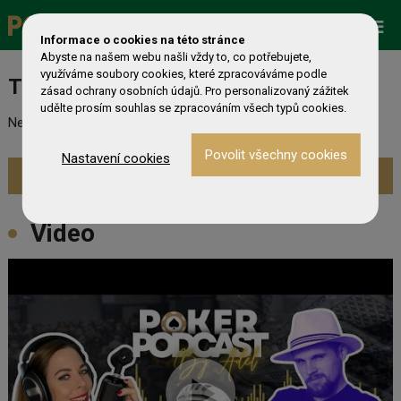
Promo
ESHOP
Live Events
SATELLITE TO WSOPC #7 NLH CHAMPIONSHIP ME DAY 1
Informace o cookies na této stránce
Card Casino Šamorín
Abyste na našem webu našli vždy to, co potřebujete,
8.8. 10:00
150 €
6 000 €
využíváme soubory cookies, které zpracováváme podle
Turnaj nebyl nalezen
zásad ochrany osobních údajů. Pro personalizovaný zážitek
Polish Poker Masters Mystery Bounty - Day 1E
udělte prosím souhlas se zpracováním všech typů cookies.
King’s Casino Rozvadov
Nebyl nalezen odpovídající turnaj. Prevděpodobně již skončil.
8.8. 11:00
120+45 €
300 000 €
Nastavení cookies
Zobrazit aktuální turnaje »
Zobrazit více »
Video