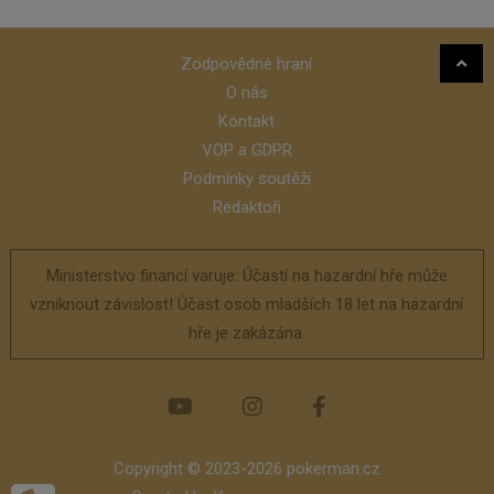
Zodpovědné hraní
O nás
Kontakt
VOP a GDPR
Podmínky soutěží
Redaktoři
Ministerstvo financí varuje: Účastí na hazardní hře může
vzniknout závislost! Účast osob mladších 18 let na hazardní
hře je zakázána.
Copyright © 2023-2026 pokerman.cz