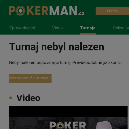
King
Promo
King
19:0
Zpravodajství
Videa
Turnaje
Online p
SAT
Card
Turnaj nebyl nalezen
19:0
PPM 
King
Nebyl nalezen odpovídající turnaj. Prevděpodobně již skončil.
20:0
Zobrazit aktuální turnaje »
Sate
King
21:0
Video
Poli
King
7.8.
WSO