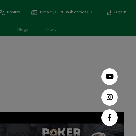
Bonusy
Turnaje
(17)
& Cash games
(0)
Sign In
0 €
Blogy
Hráči
0 €
0 €
0 €
0 €