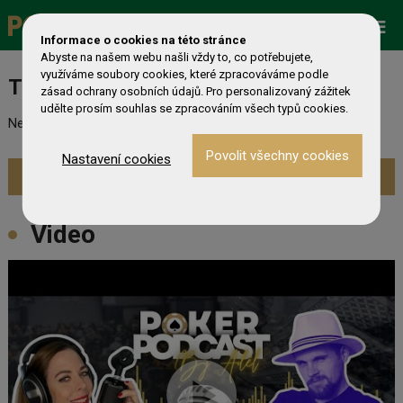
Promo
ESHOP
Live Events
Informace o cookies na této stránce
Abyste na našem webu našli vždy to, co potřebujete,
využíváme soubory cookies, které zpracováváme podle
Turnaj nebyl nalezen
zásad ochrany osobních údajů. Pro personalizovaný zážitek
udělte prosím souhlas se zpracováním všech typů cookies.
Nebyl nalezen odpovídající turnaj. Prevděpodobně již skončil.
Nastavení cookies
Zobrazit aktuální turnaje »
Video