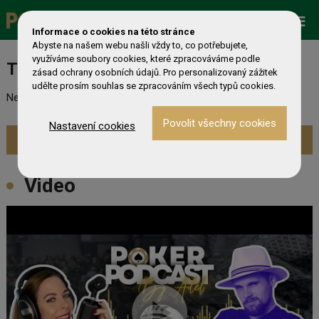
Promo
ESHOP
Live Events
Informace o cookies na této stránce
Abyste na našem webu našli vždy to, co potřebujete,
využíváme soubory cookies, které zpracováváme podle
Turnaj nebyl nalezen
zásad ochrany osobních údajů. Pro personalizovaný zážitek
udělte prosím souhlas se zpracováním všech typů cookies.
Nebyl nalezen odpovídající turnaj. Prevděpodobně již skončil.
Nastavení cookies
Zobrazit aktuální turnaje »
Video