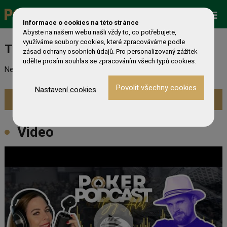
Promo
ESHOP
Live Events
Informace o cookies na této stránce
Abyste na našem webu našli vždy to, co potřebujete,
využíváme soubory cookies, které zpracováváme podle
Turnaj nebyl nalezen
zásad ochrany osobních údajů. Pro personalizovaný zážitek
udělte prosím souhlas se zpracováním všech typů cookies.
Nebyl nalezen odpovídající turnaj. Prevděpodobně již skončil.
Nastavení cookies
Zobrazit aktuální turnaje »
Video