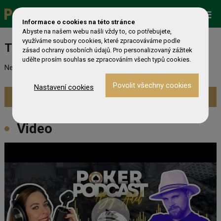
Promo
ESHOP
Live Events
Informace o cookies na této stránce
Abyste na našem webu našli vždy to, co potřebujete,
využíváme soubory cookies, které zpracováváme podle
Turnaj nebyl nalezen
zásad ochrany osobních údajů. Pro personalizovaný zážitek
udělte prosím souhlas se zpracováním všech typů cookies.
Nebyl nalezen odpovídající turnaj. Prevděpodobně již skončil.
Nastavení cookies
Zobrazit aktuální turnaje »
Video