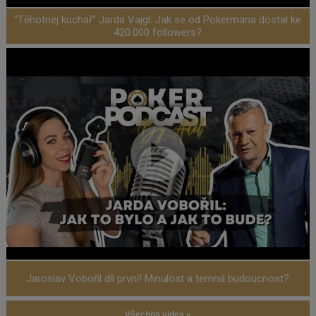
"Těhotnej kuchař" Jarda Vajgl: Jak se od Pokermana dostal ke
420.000 followers?
Jaroslav Vobořil díl první! Minulost a temná budoucnost?
Všechna videa »