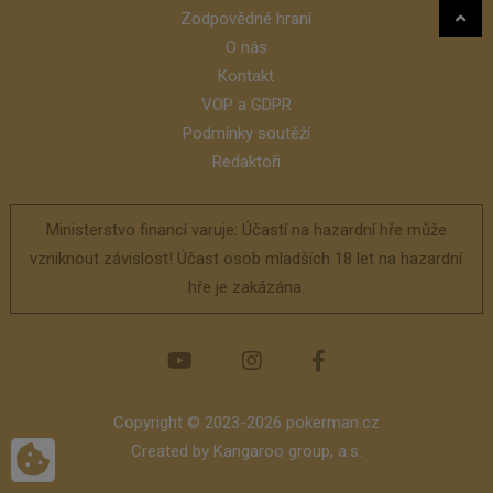
Zodpovědné hraní
O nás
Kontakt
VOP a GDPR
Podmínky soutěží
Redaktoři
Ministerstvo financí varuje: Účastí na hazardní hře může
vzniknout závislost! Účast osob mladších 18 let na hazardní
hře je zakázána.
Copyright © 2023-2026 pokerman.cz
Created by
Kangaroo group, a.s.