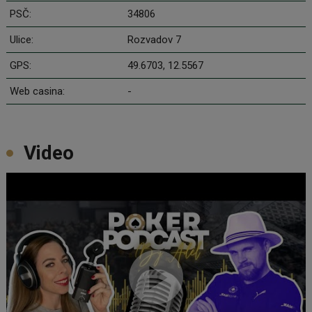
PSČ:
34806
Ulice:
Rozvadov 7
GPS:
49.6703, 12.5567
Web casina:
-
Video