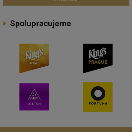
Spolupracujeme