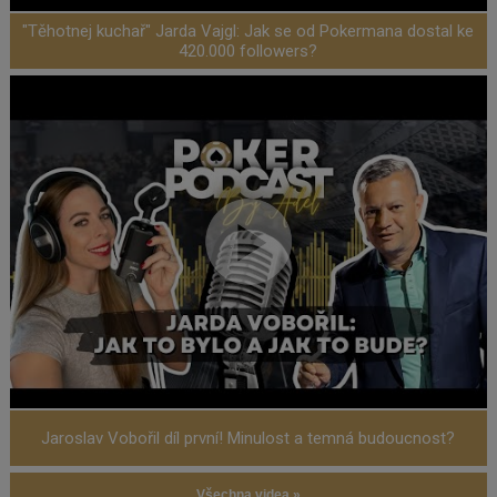
"Těhotnej kuchař" Jarda Vajgl: Jak se od Pokermana dostal ke
420.000 followers?
Jaroslav Vobořil díl první! Minulost a temná budoucnost?
Všechna videa »