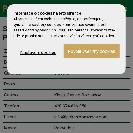
Promo
ESHOP
Live Events
Informace o cookies na této stránce
Abyste na našem webu našli vždy to, co potřebujete,
využíváme soubory cookies, které zpracováváme podle
Satellite to IPS Summer ME Day 1A
zásad ochrany osobních údajů. Pro personalizovaný zážitek
Part 1
udělte prosím souhlas se zpracováním všech typů cookies.
Začátek:
21.8. 11:00
Nastavení cookies
Buy-in:
50 €
Garance:
3 800 €
Popis:
-
Casino:
King’s Casino Rozvadov
Telefon:
420 374 616 050
E-mail:
info@pokerroomkings.com
Město:
Rozvadov