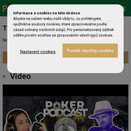
Zobrazit více »
Promo
ESHOP
Live Events
Informace o cookies na této stránce
Abyste na našem webu našli vždy to, co potřebujete,
využíváme soubory cookies, které zpracováváme podle
Turnaj nebyl nalezen
zásad ochrany osobních údajů. Pro personalizovaný zážitek
udělte prosím souhlas se zpracováním všech typů cookies.
Nebyl nalezen odpovídající turnaj. Prevděpodobně již skončil.
Nastavení cookies
Zobrazit aktuální turnaje »
Video