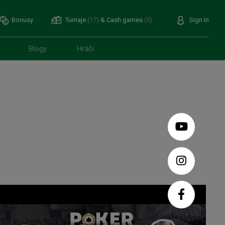
 Kč
Bonusy
Turnaje
(17)
& Cash games
(5)
Sign In
Blogy
Hráči
0 €
0 €
0 €
0 €
0 €