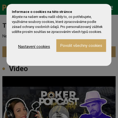
Promo
ESHOP
Live Events
Informace o cookies na této stránce
Abyste na našem webu našli vždy to, co potřebujete,
využíváme soubory cookies, které zpracováváme podle
Turnaj nebyl nalezen
zásad ochrany osobních údajů. Pro personalizovaný zážitek
udělte prosím souhlas se zpracováním všech typů cookies.
Nebyl nalezen odpovídající turnaj. Prevděpodobně již skončil.
Nastavení cookies
Zobrazit aktuální turnaje »
Video