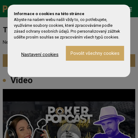
Promo
ESHOP
Live Events
Informace o cookies na této stránce
Zobrazit více »
Abyste na našem webu našli vždy to, co potřebujete,
využíváme soubory cookies, které zpracováváme podle
Turnaj nebyl nalezen
zásad ochrany osobních údajů. Pro personalizovaný zážitek
udělte prosím souhlas se zpracováním všech typů cookies.
Nebyl nalezen odpovídající turnaj. Prevděpodobně již skončil.
Nastavení cookies
Zobrazit aktuální turnaje »
Video