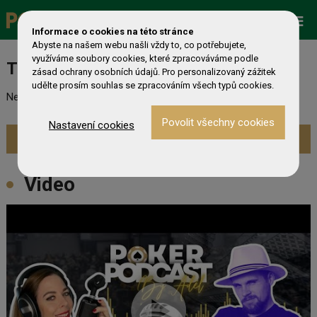
Promo
ESHOP
Live Events
Informace o cookies na této stránce
Abyste na našem webu našli vždy to, co potřebujete,
využíváme soubory cookies, které zpracováváme podle
Turnaj nebyl nalezen
zásad ochrany osobních údajů. Pro personalizovaný zážitek
udělte prosím souhlas se zpracováním všech typů cookies.
Nebyl nalezen odpovídající turnaj. Prevděpodobně již skončil.
Nastavení cookies
Zobrazit aktuální turnaje »
Video