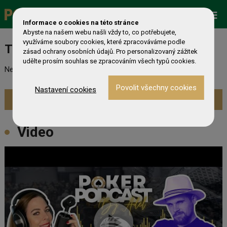
Promo
ESHOP
Live Events
Informace o cookies na této stránce
Abyste na našem webu našli vždy to, co potřebujete,
využíváme soubory cookies, které zpracováváme podle
Turnaj nebyl nalezen
zásad ochrany osobních údajů. Pro personalizovaný zážitek
udělte prosím souhlas se zpracováním všech typů cookies.
Nebyl nalezen odpovídající turnaj. Prevděpodobně již skončil.
Nastavení cookies
Zobrazit aktuální turnaje »
Video