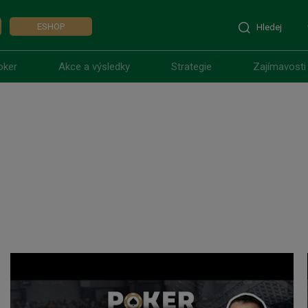
asino Summer CUP Day 1B
sino - Excalibur City
ESHOP
Hledej
0
80 €
25 00
's Prague 1 Million Crown Series - Day 1E
oker
Akce a výsledky
Strategie
Zajímavosti
's Prague Hilton
0
80 €
40 00
ay Classic, re-e
games Hodolany
0
1 500 Kč
200 000
ELLITE TO WSOPC #7 NLH CHAMPIONSHIP ME DAY 1
 Casino Šamorín
0
150 €
6 00
P CIRCUIT #7 NLH CHAMPIONSHIP MAIN EVENT Day 1C FAST
 Casino Šamorín
0
1 500 €
1 000 00
PC #11 MIX NLH/PLO
 Casino Šamorín