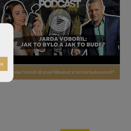
0 €
0 €
0 €
Jaroslav Vobořil díl první! Minulost a temná budoucnost?