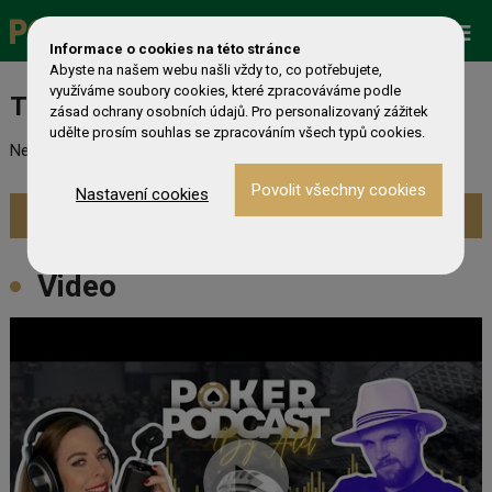
Promo
ESHOP
Live Events
Informace o cookies na této stránce
Abyste na našem webu našli vždy to, co potřebujete,
využíváme soubory cookies, které zpracováváme podle
Turnaj nebyl nalezen
zásad ochrany osobních údajů. Pro personalizovaný zážitek
udělte prosím souhlas se zpracováním všech typů cookies.
Nebyl nalezen odpovídající turnaj. Prevděpodobně již skončil.
Nastavení cookies
Zobrazit aktuální turnaje »
Video